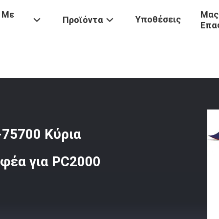
 Με
Μας
Υποθέσεις
Προϊόντα
Επα
ν
/
Συσκευές Εκσκαφέα 709-90-75700 Κύρια Βαλβίδα Ανακούφισης Ε
-75700 Κύρια
φέα για PC2000