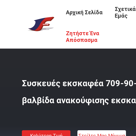
Σχετικά
Αρχική Σελίδα
Εμάς
Ζητήστε Ένα
Αρχική Σελίδα
/
Προϊόντα
/
Υδραυλικά Μέρη Εκσκαφέω
Απόσπασμα
Συσκευές εκσκαφέα 709-90
βαλβίδα ανακούφισης εκσκα
Καλύτερη Τιμή
Στείλτε Μας Μήνυμα