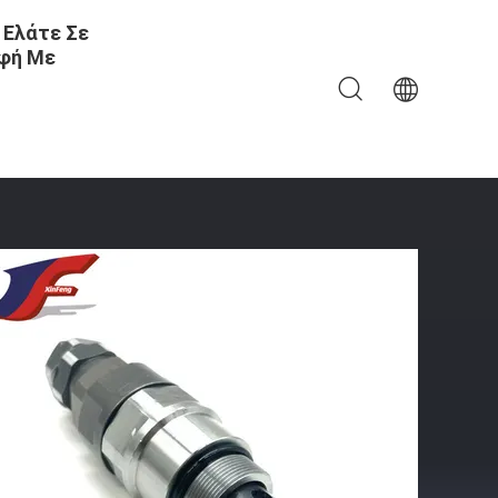
 Ελάτε Σε
φή Με
κσκαφέα Για PC2000