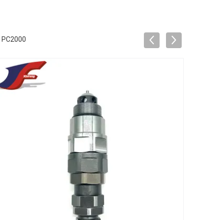
α PC2000