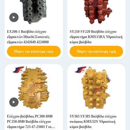
EX200-1 Βαλβίδα ελέγχου
SY210 SY220 Βαλβίδα ελέγχου
εξορυκτών Hitachi Συσκευές
εξορυκτήρα KMX15RA Υδραυλική
εξορυκτών 4242649 4224900
κύρια βαλβίδα
Πάρτε την καλύτερη τιμή
Πάρτε την καλύτερη τιμή
Ελέγχου βαλβίδας PC300-8M0
SY365 SY385 Βαλβίδα ελέγχου
PC350-8M0 Βαλβίδα ελέγχου
σκάφους KMX32N Υδραυλική
εξορυκτήρα 723-47-25601 Για
κύρια βαλβίδα