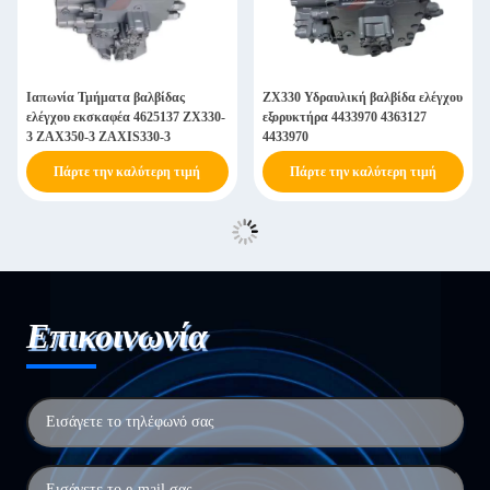
Ιαπωνία Τμήματα βαλβίδας
ZX330 Υδραυλική βαλβίδα ελέγχου
ελέγχου εκσκαφέα 4625137 ZX330-
εξορυκτήρα 4433970 4363127
3 ZAX350-3 ZAXIS330-3
4433970
Πάρτε την καλύτερη τιμή
Πάρτε την καλύτερη τιμή
Επικοινωνία