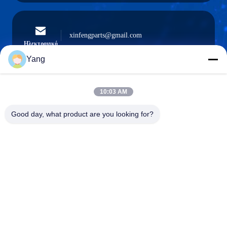
xinfengparts@gmail.com
Ηλεκτρονικό
Yang
10:03 AM
0086-189-9844-3486
Τηλέφωνο:
Good day, what product are you looking for?
Guangzhou XinFeng Engineering Machinery
Co., Ltd.