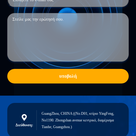
υποβολή
GuangZhou, CHINA ((No.D01, κτίριο YingFeng,
No1190. Zhongshan avenue κεντρικό, διαμέρισμα
Διεύθυνση:
Tianhe, Guangzhou.)