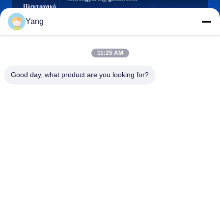
Ηλεκτρονικό
Yang
11:25 AM
0086-189-9844-3486
Τηλέφωνο:
Good day, what product are you looking for?
Guangzhou XinFeng Engineering Machinery
Co., Ltd.
Guangzhou XinFeng Engineering Machinery Co., Ltd.