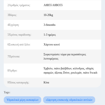
2Αριθμός τμήματος:
Α8Β55 Α8ΒΟ55
3Βάρος:
10-20kg
4Εγγύηση:
3-6months
5Χρόνος παράδοσης:
1-3 ημέρες
6Συσκευή από ξύλο:
Χάρτινο κουτί
Συγκεντρώστε τώρα για περισσότερες
7Πρότυπα:
λεπτομέρειες
Έμβολο, πιάτο βαλβίδων, κύλινδρος, οδηγός
8Άρθρο:
σφαιρών, άξονας Drive, ρουλεμάν, πιάτο Swash
9Τόπος καταγωγής:
Κίνα
Tags:
Υδραυλικά μέρη εκσκαφέων
εξάρτηση επισκευής υδραυλικών αντλιών