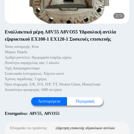
2
/
3
Εναλλακτικά μέρη A8V55 A8VO55 Υδραυλική αντλία
εξορυκτικού EX100-1 EX120-1 Συσκευές επισκευής
Τόπος καταγωγής: Κίνα
Μάρκα: Hitachi
Αριθμό μοντέλου: Ημερομηνία έναρξης ισχύος
Ποσότητα παραγγελίας min: 1 σύνολο
Τιμή: Διαπραγματεύσιμα
Συσκευασία λεπτομέρειες: Χάρτινο κουτί
Χρόνος παράδοσης: 3 ημέρες
Όροι πληρωμής: Λ/Κ, D/A, D/P, T/T, Western Union, MoneyGram
Δυνατότητα προσφοράς: 1000 σετ/μήνα
Λεπτομέρεια
Περιγραφή
Επισημαίνω:
A8V55
,
A8VO55
1Ονομασία του προϊόντος:
εξάρτηση επισκευής υδραυλικών αντλιών