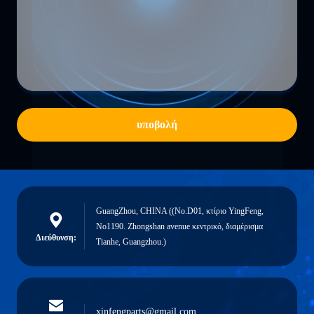
υποβολή
GuangZhou, CHINA ((No.D01, κτίριο YingFeng,
No1190. Zhongshan avenue κεντρικό, διαμέρισμα
Διεύθυνση:
Tianhe, Guangzhou.)
xinfengparts@gmail.com