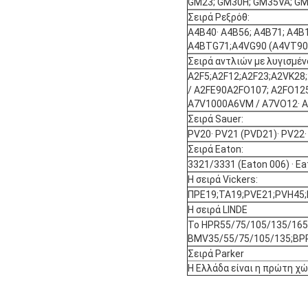
GM23; GM30H; GM35VA; GM35
Σειρά Ρεξρόθ:
Α4Β40· Α4Β56; Α4Β71; Α4Β
Α4ΒTG71;Α4VG90 (A4VT90H
Σειρά αντλιών με λυγισμέν
Α2F5;A2F12;A2F23;A2VK28
/ A2FE90Α2FO107; A2FO125
A7V1000Α6VM / A7VO12· A
Σειρά Sauer:
PV20· PV21 (PVD21)· PV22·
Σειρά Eaton:
3321/3331 (Eaton 006) · E
Η σειρά Vickers:
ΠΡΕ19;TA19;PVE21;PVH45;
Η σειρά LINDE
Το HPR55/75/105/135/165
BMV35/55/75/105/135;BPR
Σειρά Parker
Η Ελλάδα είναι η πρώτη χ