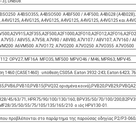
-3); DNB08.
ΒSO250· Α4ΒSO355; Α4ΒSO500· Α4ΒF500 / A4F500; Α4ΒG28 (Α4Β028);
 A4VG125, A4VG125, A4VG125, A4VG125, A4VG125, A4VG125 και A4V
A2V500;A2V915;A2F355;A2F500;A2F1000;A2FO10;A2FO12;A2FO16;A2F
A7V55 / A8V55; A7V58; A7V80 / A8V80; A7V107 / A8V107; A7V160 / 
6VM200· A6VM500· A7VO172· A7VO200· A7VO250· A7VO355· A7VO500
 PV112· OPV27; MF16A· MFO35; MF500· MPVO46 / M46; MPR63; MPV45.
ση 1460 (CASE1460) · υπόθεση CS05A· Eaton 3932-243; Eaton 6423; 76
5;PVB6;PVB10;PVB15(PVQ32 ορισμένα κοινά);PVB20;PVB29;PVBQA29
28/45/63/71; HPR75/90/100/130/160; BPV35/50/70/100/200;B2PV3
F28/35/50/55/75/105/135/165/210· ο ιός HPV130-01.
ν που προβλέπονται στο παράρτημα της παρούσας οδηγίας.P2/P3-06