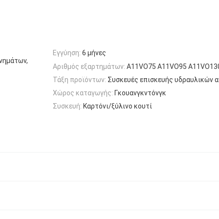
Εγγύηση:
6 μήνες
νημάτων,
Αριθμός εξαρτημάτων:
Α11VO75 Α11VO95 Α11VO13
Τάξη προϊόντων:
Συσκευές επισκευής υδραυλικών α
Χώρος καταγωγής:
Γκουανγκντόνγκ
Συσκευή:
Καρτόνι/ξύλινο κουτί