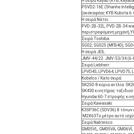
Η σειρά Kayab (KYB, kayaba
PSVD2-16E (Shanhe Intelli
(εκσκαφέας KYB Kubota 6 
Η σειρά Νάτσι:
PVD-2B-32L, PVD-2B-34 wal
περιστρεφόμενη μηχανή,YC3
Σειρά Toshiba:
SG02; SG025 (MFB40); SG04
Η σειρά JEIL:
JMV-44/22· JMV-53/34 (6-
Σειρά Liebherr:
LPVD45; LPVD64; LPVD75; L
Kobelco / Kato σειρά:
SK250-8 κύρια αντλία· SK2
SK430 κινητήρας ταξιδιού
Hyundai 60-7 στροφής κιν
Σειρά Kawasaki:
Κ3SP36C (SDV36) 8 τόνων 
·M2X63Το μέτρο αυτό ισχύε
Σειρά Nabtesco:
GM05VL, GM05VA, GM06VL (6