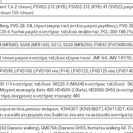
):
gent 1,6-2 τόνων), PSVD2-21C (KYB), PSVD2-21E (KYB) 4T/SVD22 μικρ
τόνων 155 τόνων).
king, PVD-2B-34L (πρωτοεκρηκτική αντλία μικρού μεγέθους), PVD-2B
5-6 Yuchai μικρός κινητήρας ταξιδιού σκάβοντας; PCL-200-18B (Yuc
 (MFB80); SG08 (MFB160); SG12; SG20 (MFB250); PVB92 (PVC90RC08/P
8 τόνων μικρού κινητήρα ταξιδιού εξορυκτικού· JMF-64; JMV 147/95
PVD90; LPVD100; LPVD100 νέα (914); LPVD125; LPVD125 νέα; LPVD140
00-1/3 κινητήρας ταξιδιού· SK220-3 (MA340 κινητήρας ταξιδιού) · SK
·Μηχανή εκσκαφής Kato 400; HD450V-2 (Kato); HD3000; DH55 (κινη
ητήρα; σύγχρονος κινητήρας στροφής 480.
κύρια αντλία μεσαίου σκάφους· K3V63DT (K3V63BDT); K3V112DT; K3V1
ι για κάθε επιχείρηση που διαθέτει ένα από τα ακόλουθα συστήματα:
0 Daewoo walking), GM07VA (Daewoo DH55, Komatsu walking 60-7) κα