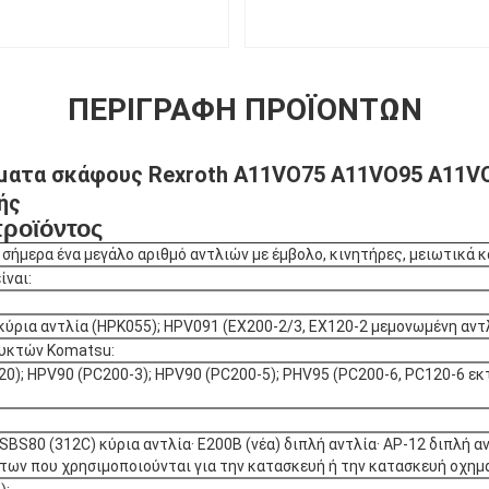
ΠΕΡΙΓΡΑΦΉ ΠΡΟΪΌΝΤΩΝ
ματα σκάφους Rexroth A11VO75 A11VO95 A11V
ής
προϊόντος
 σήμερα ένα μεγάλο αριθμό αντλιών με έμβολο, κινητήρες, μειωτικά 
ίναι:
ύρια αντλία (HPK055); HPV091 (EX200-2/3, EX120-2 μεμονωμένη αντλ
ρυκτών Komatsu:
0); HPV90 (PC200-3); HPV90 (PC200-5); PHV95 (PC200-6, PC120-6 εκ
 SBS80 (312C) κύρια αντλία· E200B (νέα) διπλή αντλία· AP-12 διπλή 
ων που χρησιμοποιούνται για την κατασκευή ή την κατασκευή οχημά