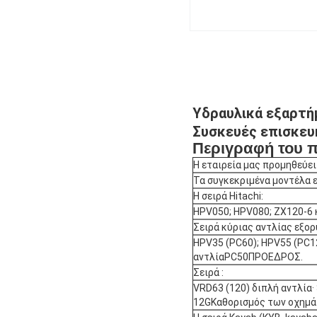
Υδραυλικά εξαρτή
Συσκευές επισκευ
Περιγραφή του 
Η εταιρεία μας προμηθεύει
Τα συγκεκριμένα μοντέλα ε
Η σειρά Hitachi:
HPV050; HPV080; ZX120-6 κ
Σειρά κύριας αντλίας εξο
HPV35 (PC60); HPV55 (PC12
αντλίαPC50ΠΡΟΕΔΡΟΣ.
Σειρά :
VRD63 (120) διπλή αντλία·
12GΚαθορισμός των οχημάτ