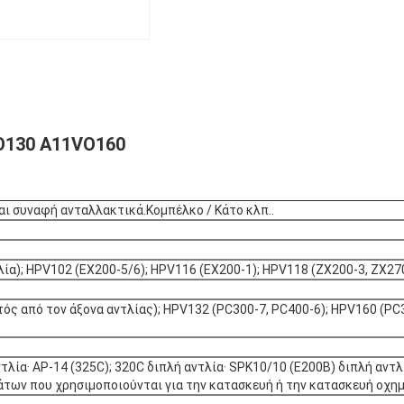
O130 A11VO160
και συναφή ανταλλακτικά.Κομπέλκο / Κάτο κλπ..
ία); HPV102 (EX200-5/6); HPV116 (EX200-1); HPV118 (ZX200-3, ZX270
τός από τον άξονα αντλίας); HPV132 (PC300-7, PC400-6); HPV160 (PC
αντλία· AP-14 (325C); 320C διπλή αντλία· SPK10/10 (E200B) διπλή αν
των που χρησιμοποιούνται για την κατασκευή ή την κατασκευή οχη