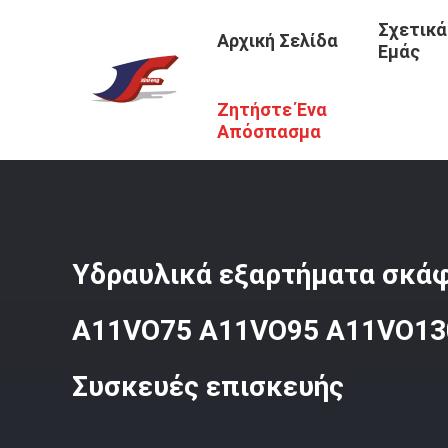
Σχετικά
Αρχική Σελίδα
Εμάς
Ζητήστε Ένα
Αρχική Σελίδα
/
Προϊόντα
/
Υδραυλικά Μέρη Εκσκαφέω
Απόσπασμα
Υδραυλικά εξαρτήματα σκάφ
A11VO75 A11VO95 A11VO13
Συσκευές επισκευής