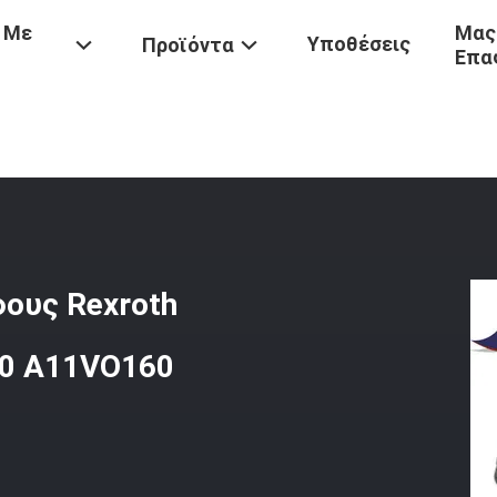
 Με
Μας
Υποθέσεις
Προϊόντα
Επα
ν
/
Υδραυλικά Εξαρτήματα Σκάφους Rexroth A11VO75 A11VO95 A11
ους Rexroth
0 A11VO160