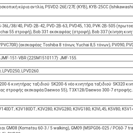
οσκοπική κύρια αντλία, PSVD2-26E/27E (KYB), KYB-25CC (Ishikawash
-36L/38/40, PVD-2B-42, PVD-2B-63, PVD45, 130, PVK-2B-505 (πρωτοε
hai 55 στροφή); Bob 331 εκσκαφέας (στροφή); Bob 337 (κίνηση κινη
VC70R) (εκσκαφέας Toshiba 8 τόνων, Yuchai 8,5 τόνων); PV090; PV0
; JMF-151-VBR (22SM1510117)· JMF-155.
; LPVD250; LPVD260.
200-6 κινητήρας ταξιδιού· SK200-6 νέο κινητήρα ταξιδιού· SK320 κι
τήρας στροφής εκσκαφέα Daewoo 55); T3X128/Daewoo 300-7 στροφή
40DT; K3V180DT; K3V280; K3VG280; K3VG180; K3VL45; K5V80; K5V140
ι GM08 (Komatsu 60-3 / 5 walking), GM09 (MSPG06-025 / PC60-7 trav