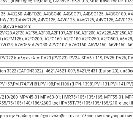
VL (κινητήρες ταξιδιού); GM38VB (SK200-8, Kato travel motor 1023
125; Α4Β250· Α4ΒFO28; Α4ΒSO40· Α4ΒSO71; Α4ΒSO125; Α4ΒSO180; Α4
W / 32R)Α4VG125, A4VG125, A4VG125, A4VG125, A4VG125, A4VG125,
ο άξονα Rexroth:
;2VK28;A2F28;A2F55;A2F80;A2F107;A2F160;A2F200;A2V225;A2F250;
 (A2FM125); A2FO200;; A2FO160; A2FO180 A2FO250; A2FO500; A6V28; 
7VO28· A7VO55· A7VO80· A7VO107· A7VO160· A6VM160· A6VE160· A
 PVD22 διπλή αντλία· PV23 (PVD23)· PV24· SPV6 / 119; PV25· PV26;
aton 3322 (EATON3322) · 4621/4621-007; 5421/5431 (Eaton 23); υπόθε
PVH57;PVH74;PVH81;PVH98;PVH106 ((HPN-1398);PVH131;PVH141;PVB
/210/280 ;MPV45-01 MPV63-01; HMR75/105/135/165; MPF55-01; MPR
55/75/105/140/186/260Ο ιός HPV55T/75/105/135/165/210· ο ιός HM
ώρα στην Ευρώπη που έχει αναλάβει την εκτέλεση των προγραμμάτω