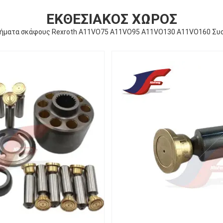
ΕΚΘΕΣΙΑΚΌΣ ΧΏΡΟΣ
τήματα σκάφους Rexroth A11VO75 A11VO95 A11VO130 A11VO160 Συσ