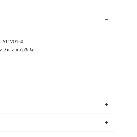
0 Α11VO160
ντλιών με έμβολο