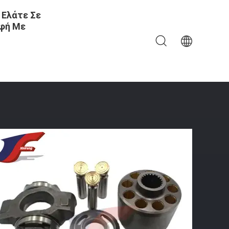
 Ελάτε Σε
φή Με
VO130 A11VO160 Συσκευές Επισκευής