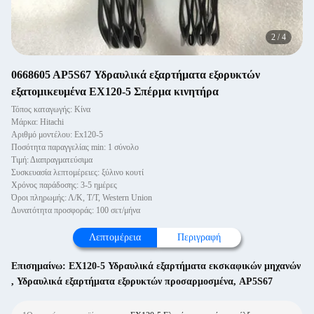
2
/
4
0668605 AP5S67 Υδραυλικά εξαρτήματα εξορυκτών
εξατομικευμένα EX120-5 Σπέρμα κινητήρα
Τόπος καταγωγής: Κίνα
Μάρκα: Hitachi
Αριθμό μοντέλου: Ex120-5
Ποσότητα παραγγελίας min: 1 σύνολο
Τιμή: Διαπραγματεύσιμα
Συσκευασία λεπτομέρειες: ξύλινο κουτί
Χρόνος παράδοσης: 3-5 ημέρες
Όροι πληρωμής: Λ/Κ, Τ/Τ, Western Union
Δυνατότητα προσφοράς: 100 σετ/μήνα
Λεπτομέρεια
Περιγραφή
Επισημαίνω:
EX120-5 Υδραυλικά εξαρτήματα εκσκαφικών μηχανών
,
Υδραυλικά εξαρτήματα εξορυκτών προσαρμοσμένα
,
AP5S67