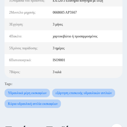
1Ονομασία του προϊόντος:
EX120-5 Ελατήριο κινητήρα με έλξη
2Μοντέλο μηχανής:
0668605 AP5S67
3Εγγύηση:
3 μήνες
4Πακέτο:
χαρτοκιβώτιο ή προσαρμοσμένος
5Χρόνος παράδοσης:
3 ημέρες
6Πιστοποιητικό:
ISO9001
7Βάρος:
3 κιλά
Tags:
Υδραυλικά μέρη εκσκαφέων
εξάρτηση επισκευής υδραυλικών αντλιών
Κύρια υδραυλική αντλία εκσκαφέων