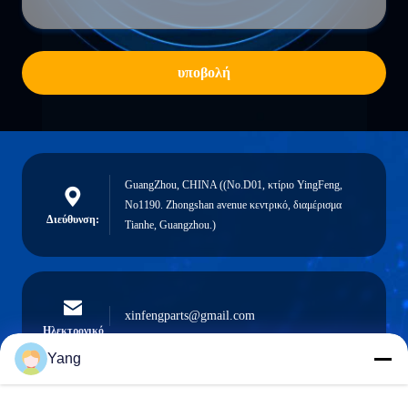
υποβολή
GuangZhou, CHINA ((No.D01, κτίριο YingFeng,
No1190. Zhongshan avenue κεντρικό, διαμέρισμα
Διεύθυνση:
Tianhe, Guangzhou.)
xinfengparts@gmail.com
Ηλεκτρονικό
Yang