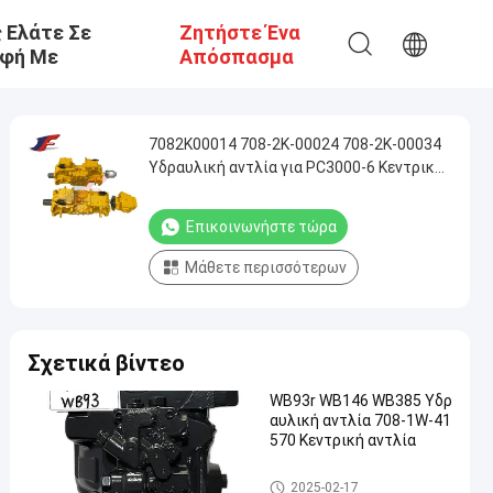
 Ελάτε Σε
Ζητήστε Ένα
φή Με
Απόσπασμα
7082K00014 708-2K-00024 708-2K-00034
Υδραυλική αντλία για PC3000-6 Κεντρική
αντλία
Επικοινωνήστε τώρα
Μάθετε περισσότερων
Σχετικά βίντεο
WB93r WB146 WB385 Υδρ
αυλική αντλία 708-1W-41
570 Κεντρική αντλία
Υδραυλική αντλία εξορυκτή
2025-02-17