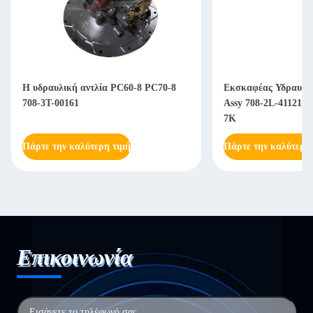
Η υδραυλική αντλία PC60-8 PC70-8
Εκσκαφέας Υδραυλικ
708-3T-00161
Assy 708-2L-41121 
7K
Πάρτε την καλύτερη τιμή
Πάρτε την καλύτερη
Επικοινωνία