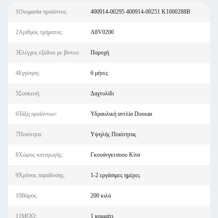
1Ονομασία προϊόντος:
400914-00295 400914-00251 K1000288B
2Αριθμός τμήματος:
A8V0200
3Ελέγχος εξόδου με βίντεο:
Παροχή
4Εγγύηση:
6 μήνες
5Συσκευή:
Δαχτυλίδι
6Τάξη προϊόντων:
Υδραυλική αντλία Doosan
7Ποιότητα:
Υψηλής Ποιότητας
8Χώρος καταγωγής:
Γκουάνγκτσοου Κίνα
9Χρόνος παράδοσης:
1-2 εργάσιμες ημέρες
10Βάρος:
200 κιλά
11MOQ:
1 κομμάτι