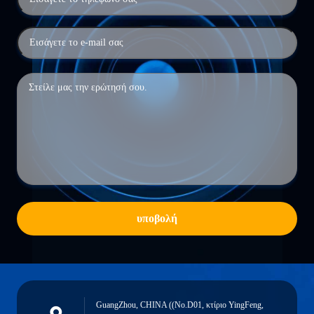
υποβολή
GuangZhou, CHINA ((No.D01, κτίριο YingFeng,