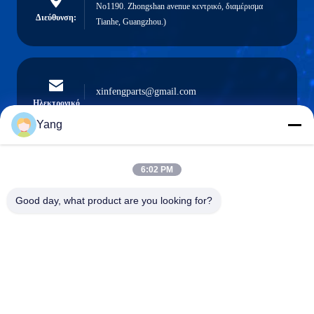
No1190. Zhongshan avenue κεντρικό, διαμέρισμα
Διεύθυνση:
Tianhe, Guangzhou.)
xinfengparts@gmail.com
Ηλεκτρονικό
Yang
6:02 PM
0086-189-9844-3486
Τηλέφωνο:
Good day, what product are you looking for?
Guangzhou XinFeng Engineering Machinery
Co., Ltd.