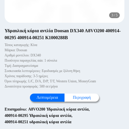
3
/
5
Υδραυλική κύρια αντλία Doosan DX340 A8VO200 400914-
00295 400914-00251 K1000288B
Τόπος καταγωγής: Κίνα
Μάρκα: Doosan
Αριθμό μοντέλου: DX340
Ποσότητα παραγγελίας min: 1 σύνολα
Τιμή: Διαπραγματεύσιμα
Συσκευασία λεπτομέρειες: Εφοδιασμός με ξύλινη θήκη
Χρόνος παράδοσης: 3-5 ημέρες
Όροι πληρωμής: L/C, D/A, D/P, T/T, Western Union, MoneyGram
Δυνατότητα προσφοράς: 500 σετ/μήνα
Λεπτομέρεια
Περιγραφή
Επισημαίνω:
Α8VO200 Υδραυλική κύρια αντλία
,
400914-00295 Υδραυλική κύρια αντλία
,
400914-00251 υδραυλική κύρια αντλία