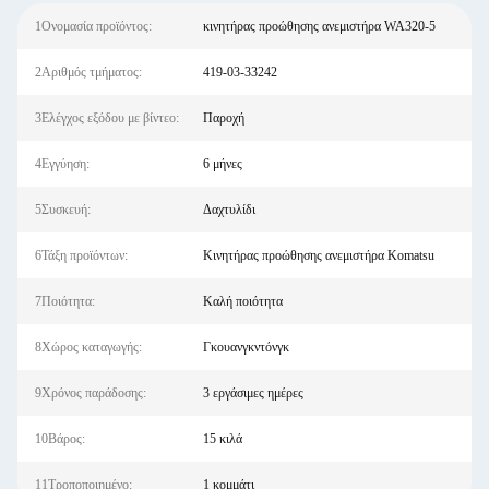
1Ονομασία προϊόντος:
κινητήρας προώθησης ανεμιστήρα WA320-5
2Αριθμός τμήματος:
419-03-33242
3Ελέγχος εξόδου με βίντεο:
Παροχή
4Εγγύηση:
6 μήνες
5Συσκευή:
Δαχτυλίδι
6Τάξη προϊόντων:
Κινητήρας προώθησης ανεμιστήρα Komatsu
7Ποιότητα:
Καλή ποιότητα
8Χώρος καταγωγής:
Γκουανγκντόνγκ
9Χρόνος παράδοσης:
3 εργάσιμες ημέρες
10Βάρος:
15 κιλά
11Τροποποιημένο:
1 κομμάτι