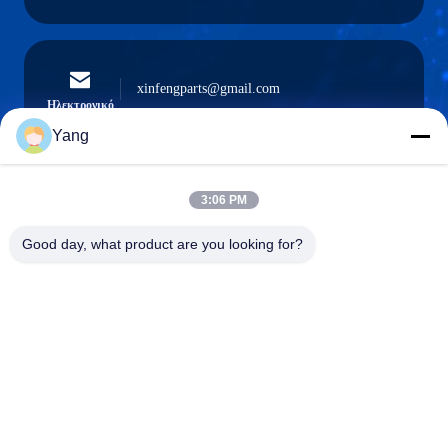
xinfengparts@gmail.com
Ηλεκτρονικό
Yang
3:06 PM
0086-189-9844-3486
Τηλέφωνο:
Good day, what product are you looking for?
Guangzhou XinFeng Engineering Machinery
Co., Ltd.