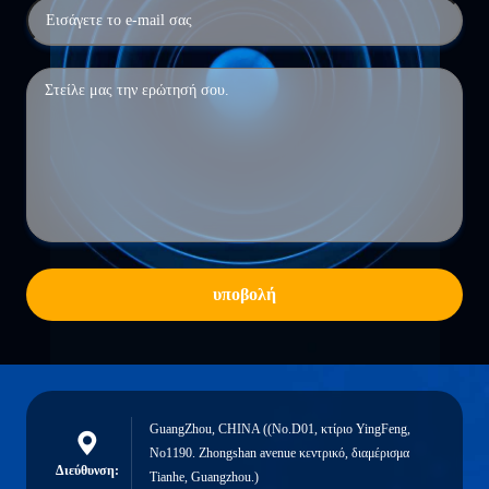
υποβολή
GuangZhou, CHINA ((No.D01, κτίριο YingFeng,
No1190. Zhongshan avenue κεντρικό, διαμέρισμα
Διεύθυνση:
Tianhe, Guangzhou.)