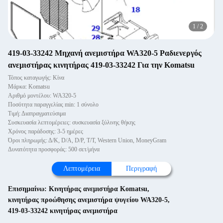
1
/
2
419-03-33242 Μηχανή ανεμιστήρα WA320-5 Ραδιενεργός
ανεμιστήρας κινητήρας 419-03-33242 Για την Komatsu
Τόπος καταγωγής: Κίνα
Μάρκα: Komatsu
Αριθμό μοντέλου: WA320-5
Ποσότητα παραγγελίας min: 1 σύνολο
Τιμή: Διαπραγματεύσιμα
Συσκευασία λεπτομέρειες: συσκευασία ξύλινης θήκης
Χρόνος παράδοσης: 3-5 ημέρες
Όροι πληρωμής: Δ/Κ, D/Α, D/P, T/T, Western Union, MoneyGram
Δυνατότητα προσφοράς: 500 σετ/μήνα
Λεπτομέρεια
Περιγραφή
Επισημαίνω:
Κινητήρας ανεμιστήρα Komatsu
,
κινητήρας προώθησης ανεμιστήρα ψυγείου WA320-5
,
419-03-33242 κινητήρας ανεμιστήρα