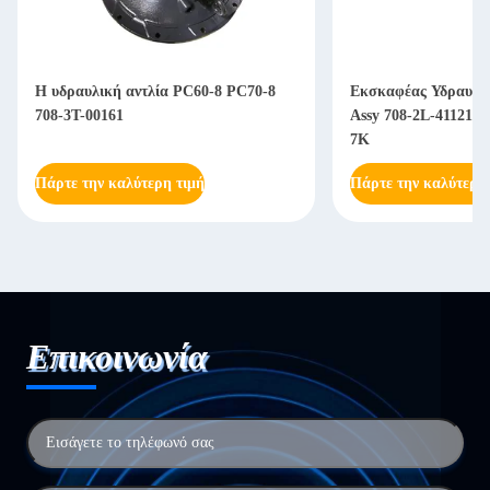
Η υδραυλική αντλία PC60-8 PC70-8
Εκσκαφέας Υδραυλικ
708-3T-00161
Assy 708-2L-41121 
7K
Πάρτε την καλύτερη τιμή
Πάρτε την καλύτερη
Επικοινωνία