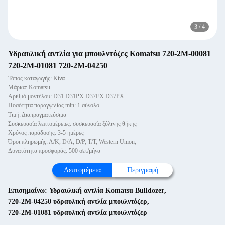
3
/
4
Υδραυλική αντλία για μπουλντόζες Komatsu 720-2M-00081
720-2M-01081 720-2M-04250
Τόπος καταγωγής: Κίνα
Μάρκα: Komatsu
Αριθμό μοντέλου: D31 D31PX D37EX D37PX
Ποσότητα παραγγελίας min: 1 σύνολο
Τιμή: Διαπραγματεύσιμα
Συσκευασία λεπτομέρειες: συσκευασία ξύλινης θήκης
Χρόνος παράδοσης: 3-5 ημέρες
Όροι πληρωμής: Λ/Κ, D/A, D/P, T/T, Western Union,
Δυνατότητα προσφοράς: 500 σετ/μήνα
Λεπτομέρεια
Περιγραφή
Επισημαίνω:
Υδραυλική αντλία Komatsu Bulldozer
,
720-2M-04250 υδραυλική αντλία μπουλντόζερ
,
720-2M-01081 υδραυλική αντλία μπουλντόζερ