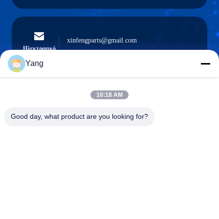
xinfengparts@gmail.com
Ηλεκτρονικό
Yang
10:18 AM
0086-189-9844-3486
Τηλέφωνο:
Good day, what product are you looking for?
Guangzhou XinFeng Engineering Machinery
Co., Ltd.