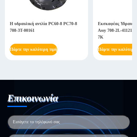
Η υδραυλική αντλία PC60-8 PC70-8
Εκσκαφέας Υδραυλικ
708-3T-00161
Assy 708-2L-41121 
7K
Πάρτε την καλύτερη τιμή
Πάρτε την καλύτερη
Επικοινωνία