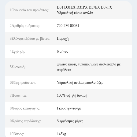
D31 D31EX D31PX D37EX D37PX
1Ονομασία του προϊόντος:
Υδραυλική κύρια αντλία
2Αριθμός τμήματος:
720-2M-00081
3Ελέγχος εξόδου με βίντεο:
Παροχή
4Εγγύηση:
6 μήνες
Ξύλινο κουτί, τυποποιημένη συσκευασία με
5Συσκευή:
ασφάλεια
6Τάξη προϊόντων:
Υδραυλική αντλία μπουλντόζερ
7Ποιότητα:
100% υψηλή δοκιμή
8Χώρος καταγωγής:
Γκουανγκντόνγκ
9Χρόνος παράδοσης:
5 εργάσιμες μέρες
10Βάρος:
145kg