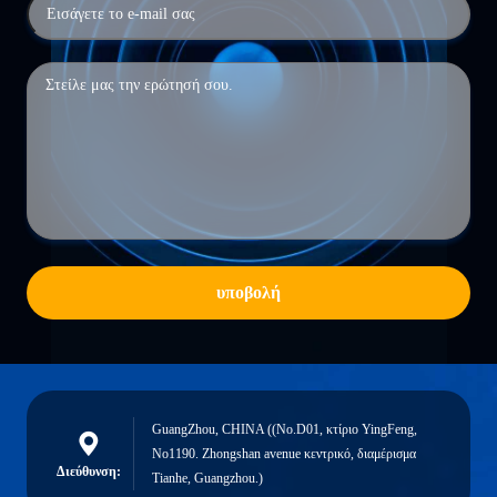
υποβολή
GuangZhou, CHINA ((No.D01, κτίριο YingFeng,
No1190. Zhongshan avenue κεντρικό, διαμέρισμα
Διεύθυνση:
Tianhe, Guangzhou.)