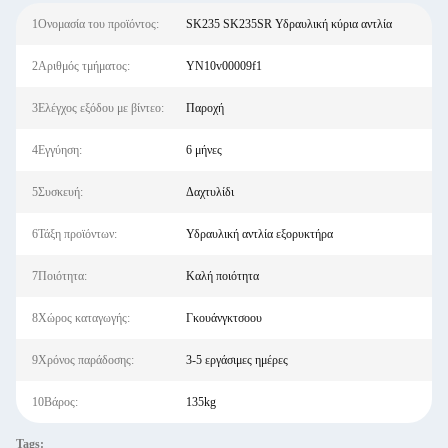
1Ονομασία του προϊόντος:
SK235 SK235SR Υδραυλική κύρια αντλία
2Αριθμός τμήματος:
YN10v00009f1
3Ελέγχος εξόδου με βίντεο:
Παροχή
4Εγγύηση:
6 μήνες
5Συσκευή:
Δαχτυλίδι
6Τάξη προϊόντων:
Υδραυλική αντλία εξορυκτήρα
7Ποιότητα:
Καλή ποιότητα
8Χώρος καταγωγής:
Γκουάνγκτσοου
9Χρόνος παράδοσης:
3-5 εργάσιμες ημέρες
10Βάρος:
135kg
Tags: