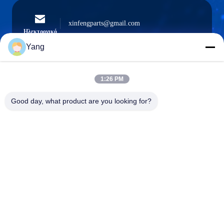
xinfengparts@gmail.com
Ηλεκτρονικό
Yang
1:26 PM
0086-189-9844-3486
Τηλέφωνο:
Good day, what product are you looking for?
Guangzhou XinFeng Engineering Machinery
Co., Ltd.