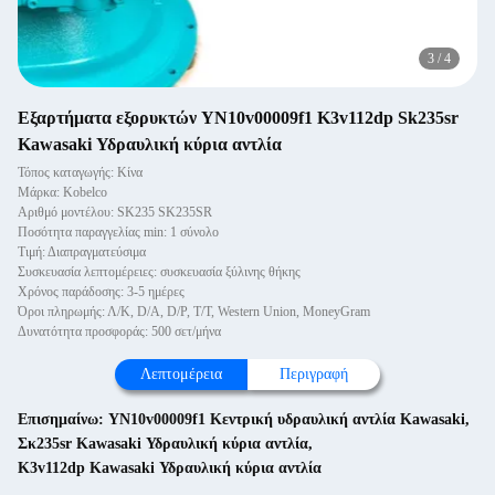
3
/
4
Εξαρτήματα εξορυκτών YN10v00009f1 K3v112dp Sk235sr
Kawasaki Υδραυλική κύρια αντλία
Τόπος καταγωγής: Κίνα
Μάρκα: Kobelco
Αριθμό μοντέλου: SK235 SK235SR
Ποσότητα παραγγελίας min: 1 σύνολο
Τιμή: Διαπραγματεύσιμα
Συσκευασία λεπτομέρειες: συσκευασία ξύλινης θήκης
Χρόνος παράδοσης: 3-5 ημέρες
Όροι πληρωμής: Λ/Κ, D/A, D/P, T/T, Western Union, MoneyGram
Δυνατότητα προσφοράς: 500 σετ/μήνα
Λεπτομέρεια
Περιγραφή
Επισημαίνω:
YN10v00009f1 Κεντρική υδραυλική αντλία Kawasaki
,
Σκ235sr Kawasaki Υδραυλική κύρια αντλία
,
K3v112dp Kawasaki Υδραυλική κύρια αντλία