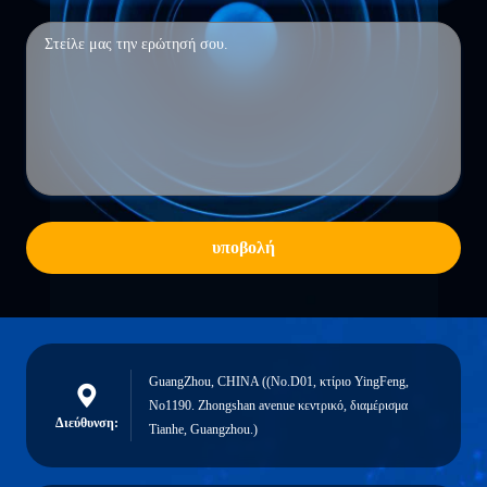
υποβολή
GuangZhou, CHINA ((No.D01, κτίριο YingFeng,
No1190. Zhongshan avenue κεντρικό, διαμέρισμα
Διεύθυνση:
Tianhe, Guangzhou.)