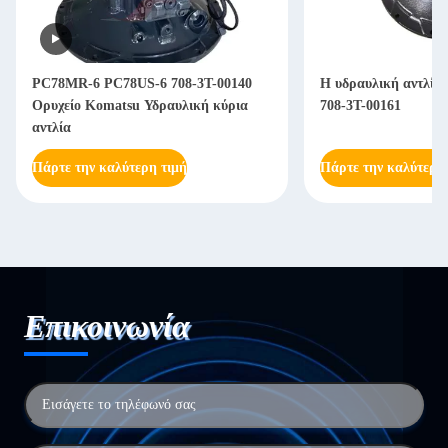
Η υδραυλική αντλία PC60-8 PC70-8
Εκσκαφέας Υδραυλικ
708-3T-00161
Assy 708-2L-41121 
7K
Πάρτε την καλύτερη τιμή
Πάρτε την καλύτερη
Επικοινωνία