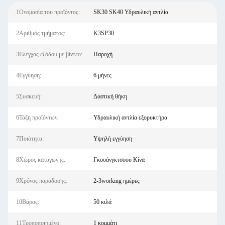
1Ονομασία του προϊόντος:
SK30 SK40 Υδραυλική αντλία
2Αριθμός τμήματος:
K3SP30
3Ελέγχος εξόδου με βίντεο:
Παροχή
4Εγγύηση:
6 μήνες
5Συσκευή:
Δαστική θήκη
6Τάξη προϊόντων:
Υδραυλική αντλία εξορυκτήρα
7Ποιότητα:
Υψηλή εγγύηση
8Χώρος καταγωγής:
Γκουάνγκτσοου Κίνα
9Χρόνος παράδοσης:
2-3working ημέρες
10Βάρος:
50 κιλά
11Τροποποιημένο:
1 κομμάτι