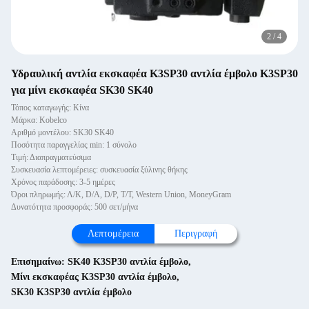
3
/
4
Υδραυλική αντλία εκσκαφέα K3SP30 αντλία έμβολο K3SP30
για μίνι εκσκαφέα SK30 SK40
Τόπος καταγωγής: Κίνα
Μάρκα: Kobelco
Αριθμό μοντέλου: SK30 SK40
Ποσότητα παραγγελίας min: 1 σύνολο
Τιμή: Διαπραγματεύσιμα
Συσκευασία λεπτομέρειες: συσκευασία ξύλινης θήκης
Χρόνος παράδοσης: 3-5 ημέρες
Όροι πληρωμής: Λ/Κ, D/A, D/P, T/T, Western Union, MoneyGram
Δυνατότητα προσφοράς: 500 σετ/μήνα
Λεπτομέρεια
Περιγραφή
Επισημαίνω:
SK40 K3SP30 αντλία έμβολο
,
Μίνι εκσκαφέας K3SP30 αντλία έμβολο
,
SK30 K3SP30 αντλία έμβολο