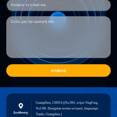
υποβολή
GuangZhou, CHINA ((No.D01, κτίριο YingFeng,
No1190. Zhongshan avenue κεντρικό, διαμέρισμα
Διεύθυνση:
Tianhe, Guangzhou.)