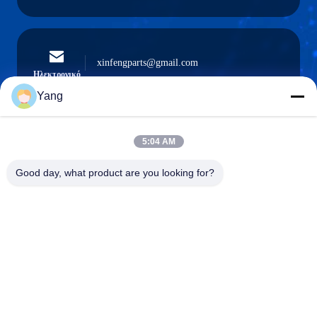
xinfengparts@gmail.com
Ηλεκτρονικό
Yang
5:04 AM
0086-189-9844-3486
Τηλέφωνο:
Good day, what product are you looking for?
Guangzhou XinFeng Engineering Machinery
Co., Ltd.