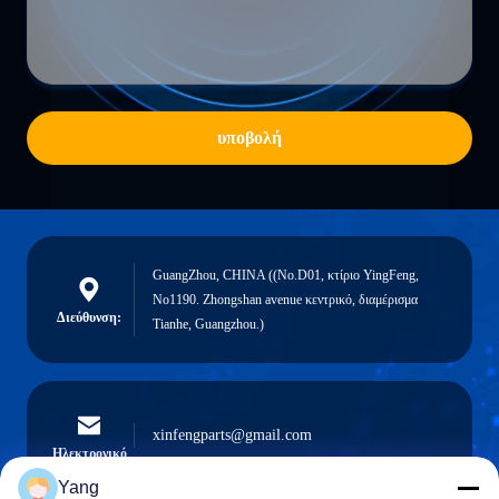
υποβολή
GuangZhou, CHINA ((No.D01, κτίριο YingFeng,
No1190. Zhongshan avenue κεντρικό, διαμέρισμα
Διεύθυνση:
Tianhe, Guangzhou.)
xinfengparts@gmail.com
Ηλεκτρονικό
Yang