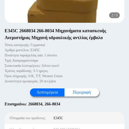
3
/
3
E345C 2668034 266-8034 Μηχανήματα κατασκευής
Ανεμιστήρας Μηχανή υδραυλικής αντλίας έμβολο
Τόπος καταγωγής: Γερμανικά
Αριθμό μοντέλου: E345C
Ποσότητα παραγγελίας min: 1 σύνολο
Τιμή: Διαπραγματεύσιμα
Συσκευασία λεπτομέρειες: ξύλινο κουτί
Χρόνος παράδοσης: 3-5 ημέρες
Όροι πληρωμής: Λ/Κ, Τ/Τ, Western Union
Δυνατότητα προσφοράς: 20 σετ/μήνα
Λεπτομέρεια
Περιγραφή
Επισημαίνω:
2668034
,
266-8034
1Ονομασία του προϊόντος:
E345C