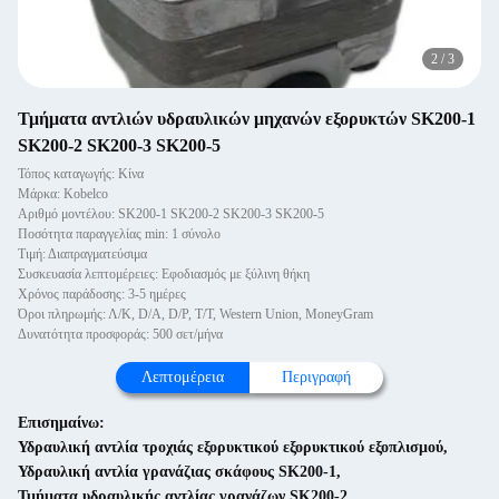
3
/
3
Τμήματα αντλιών υδραυλικών μηχανών εξορυκτών SK200-1
SK200-2 SK200-3 SK200-5
Τόπος καταγωγής: Κίνα
Μάρκα: Kobelco
Αριθμό μοντέλου: SK200-1 SK200-2 SK200-3 SK200-5
Ποσότητα παραγγελίας min: 1 σύνολο
Τιμή: Διαπραγματεύσιμα
Συσκευασία λεπτομέρειες: Εφοδιασμός με ξύλινη θήκη
Χρόνος παράδοσης: 3-5 ημέρες
Όροι πληρωμής: Λ/Κ, D/A, D/P, T/T, Western Union, MoneyGram
Δυνατότητα προσφοράς: 500 σετ/μήνα
Λεπτομέρεια
Περιγραφή
Επισημαίνω:
Υδραυλική αντλία τροχιάς εξορυκτικού εξορυκτικού εξοπλισμού
,
Υδραυλική αντλία γρανάζιας σκάφους SK200-1
,
Τμήματα υδραυλικής αντλίας γρανάζων SK200-2