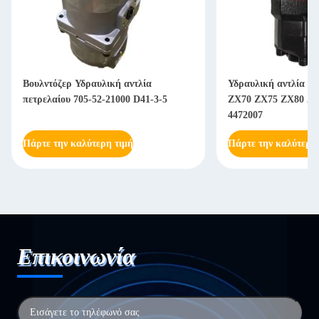
τλία
Υδραυλική αντλία τεμαχίων εκσκαφής
OEM 
D41-3-5
ZX70 ZX75 ZX80 AP2D36 αντλία
σκάφ
4472007
SY11
Πάρτε την καλύτερη τιμή
Πάρτ
Επικοινωνία