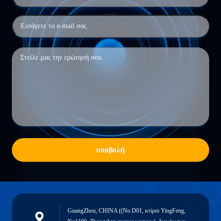
υποβολή
GuangZhou, CHINA ((No.D01, κτίριο YingFeng,