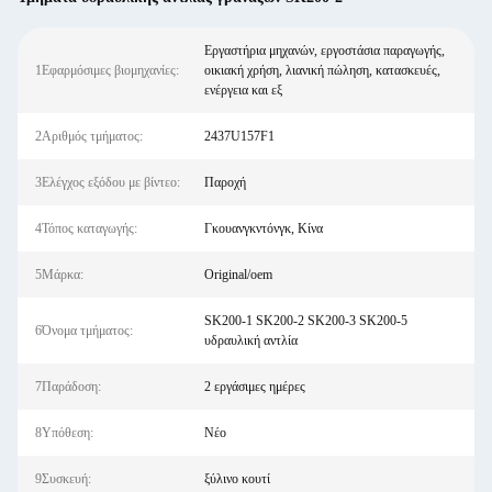
Εργαστήρια μηχανών, εργοστάσια παραγωγής,
1Εφαρμόσιμες βιομηχανίες:
οικιακή χρήση, λιανική πώληση, κατασκευές,
ενέργεια και εξ
2Αριθμός τμήματος:
2437U157F1
3Ελέγχος εξόδου με βίντεο:
Παροχή
4Τόπος καταγωγής:
Γκουανγκντόνγκ, Κίνα
5Μάρκα:
Original/oem
SK200-1 SK200-2 SK200-3 SK200-5
6Όνομα τμήματος:
υδραυλική αντλία
7Παράδοση:
2 εργάσιμες ημέρες
8Υπόθεση:
Νέο
9Συσκευή:
ξύλινο κουτί