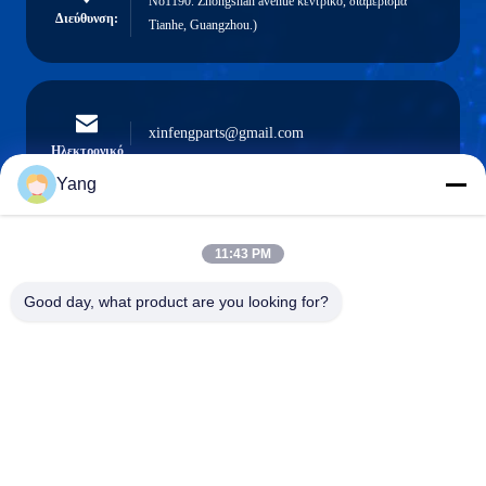
No1190. Zhongshan avenue κεντρικό, διαμέρισμα
Διεύθυνση:
Tianhe, Guangzhou.)
xinfengparts@gmail.com
Ηλεκτρονικό
Yang
11:43 PM
0086-189-9844-3486
Τηλέφωνο:
Good day, what product are you looking for?
Guangzhou XinFeng Engineering Machinery
Co., Ltd.