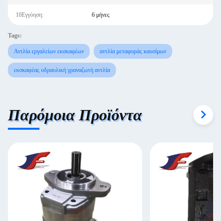
10Εγγύηση:
6 μήνες
Tags:
Αντλία εργαλείων εκσκαφέων
αντλία μεταφοράς καυσίμων
εκσκαφέας υδραυλική γραναζωτή αντλία
Παρόμοια Προϊόντα