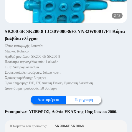
2
/
3
SK200-6E SK200-8 LC30V00036F3 YN32W00017F1 Κύρια
βαλβίδα ελέγχου
Τόπος καταγωγής: Ιαπωνία
Μάρκα: Kobelco
Αριθμό μοντέλου: SK200-6E SK200-8
Ποσότητα παραγγελίας min: 1 σύνολο
Τιμή: Διαπραγματεύσιμα
Συσκευασία λεπτομέρειες: ξύλινο κουτί
Χρόνος παράδοσης: 3 ημέρες
Όροι πληρωμής: Ε/Ε, Τ/Τ, Δυτική Ένωση, Εμπορική Ασφάλιση
Δυνατότητα προσφοράς: 50 σετ/μήνα
Λεπτομέρεια
Περιγραφή
Επισημαίνω:
ΥΠΕΘΡΟΣ
,
Δελτίο ΕΚΑΧ της 10ης Ιουνίου 2006.
1Ονομασία του προϊόντος:
SK200-6E SK200-8