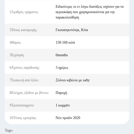
Ειδικότερα, οι εν λόγω διατάξεις ισχύουν για τα
2Αριθμός τμήματος:
αεροσκάφη που χρησιμοποιούνται για την
παρακολούθηση
3Τόπος καταγωγής:
Γκουανγκντόνγκ, Κίνα
4Βάρος:
150-160 κιλά
5Εγγύηση:
6months
6Χρόνος παράδοσης:
3 ημέρες
7Συσκευή από ξύλο:
Ξύλινο κιβώτιο με safty
8Ελέγχος εξόδου με βίντεο:
Παροχή
9Τροποποιημένο:
1 κομμάτι
10Τύπος εμπορίας:
Νέο προϊόν 2020
Tags: