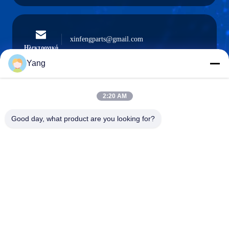
xinfengparts@gmail.com
Ηλεκτρονικό
Yang
2:20 AM
0086-189-9844-3486
Τηλέφωνο:
Good day, what product are you looking for?
Guangzhou XinFeng Engineering Machinery
Co., Ltd.