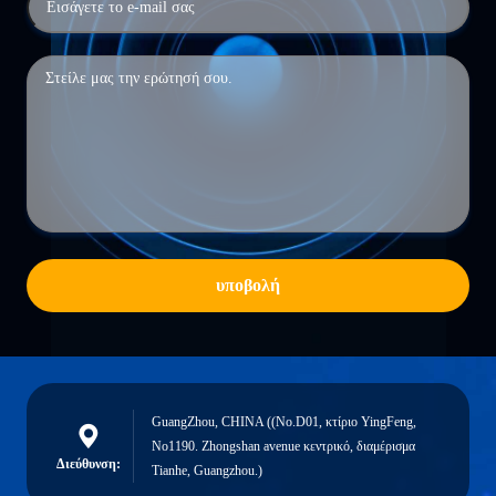
υποβολή
GuangZhou, CHINA ((No.D01, κτίριο YingFeng,
No1190. Zhongshan avenue κεντρικό, διαμέρισμα
Διεύθυνση:
Tianhe, Guangzhou.)