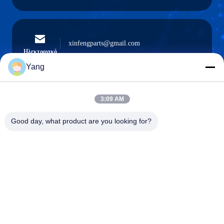
xinfengparts@gmail.com
Ηλεκτρονικό
Yang
3:09 AM
0086-189-9844-3486
Τηλέφωνο:
Good day, what product are you looking for?
Guangzhou XinFeng Engineering Machinery
Co., Ltd.