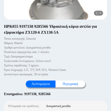
2
/
3
HPK055 9197338 9285566 Υδραυλική κύρια αντλία για
εξορυκτήρα ZX120-6 ZX130-5A
Τόπος καταγωγής: Ιαπωνία
Μάρκα: Hitachi
Αριθμό μοντέλου: Δοκιμαστική μονάδα
Ποσότητα παραγγελίας min: 1 σύνολο
Τιμή: Διαπραγματεύσιμα
Συσκευασία λεπτομέρειες: ξύλινο κουτί
Χρόνος παράδοσης: 3 ημέρες
Όροι πληρωμής: L/C, T/T, D/P, D/A, Western Union
Δυνατότητα προσφοράς: 50 σετ/μήνα
Λεπτομέρεια
Περιγραφή
Επισημαίνω:
9197338
,
9285566
1Ονομασία του προϊόντος:
Δοκιμαστική μονάδα