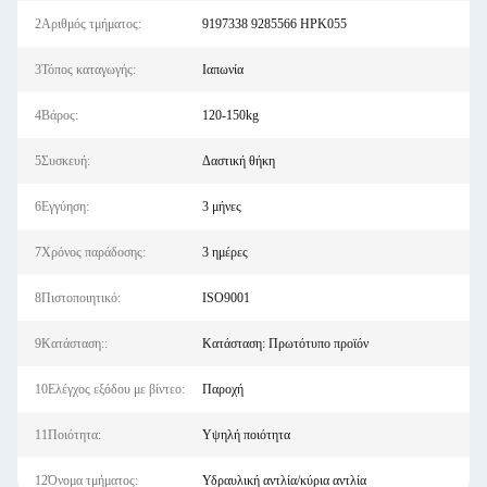
2Αριθμός τμήματος:
9197338 9285566 HPK055
3Τόπος καταγωγής:
Ιαπωνία
4Βάρος:
120-150kg
5Συσκευή:
Δαστική θήκη
6Εγγύηση:
3 μήνες
7Χρόνος παράδοσης:
3 ημέρες
8Πιστοποιητικό:
ISO9001
9Κατάσταση::
Κατάσταση: Πρωτότυπο προϊόν
10Ελέγχος εξόδου με βίντεο:
Παροχή
11Ποιότητα:
Υψηλή ποιότητα
12Όνομα τμήματος:
Υδραυλική αντλία/κύρια αντλία