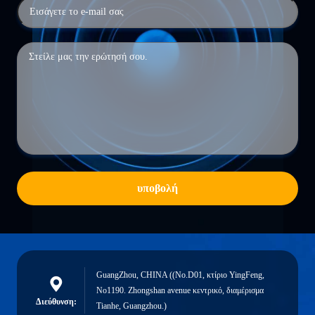
υποβολή
GuangZhou, CHINA ((No.D01, κτίριο YingFeng,
No1190. Zhongshan avenue κεντρικό, διαμέρισμα
Διεύθυνση:
Tianhe, Guangzhou.)