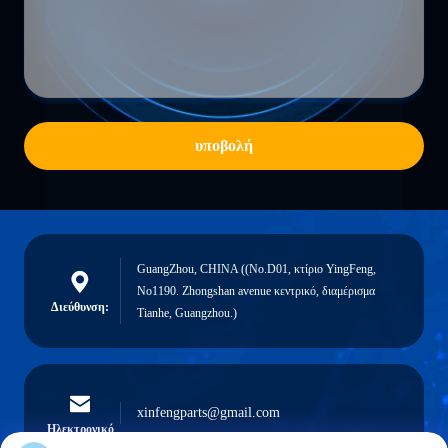
υποβολή
GuangZhou, CHINA ((No.D01, κτίριο YingFeng,
No1190. Zhongshan avenue κεντρικό, διαμέρισμα
Διεύθυνση:
Tianhe, Guangzhou.)
xinfengparts@gmail.com
Ηλεκτρονικό