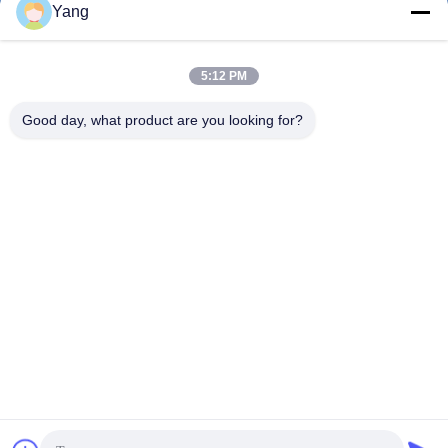
Yang
5:12 PM
0086-189-9844-3486
Τηλέφωνο:
Good day, what product are you looking for?
Guangzhou XinFeng Engineering Machinery
Co., Ltd.
Guangzhou XinFeng Engineering Machinery Co., Ltd.