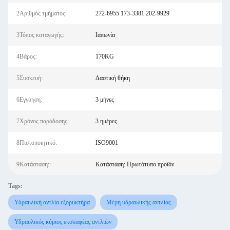
2Αριθμός τμήματος:
272-6955 173-3381 202-9929
3Τόπος καταγωγής:
Ιαπωνία
4Βάρος:
170KG
5Συσκευή:
Δαστική θήκη
6Εγγύηση:
3 μήνες
7Χρόνος παράδοσης:
3 ημέρες
8Πιστοποιητικό:
ISO9001
9Κατάσταση::
Κατάσταση: Πρωτότυπο προϊόν
Tags:
Υδραυλική αντλία εξορυκτήρα
Μέρη υδραυλικής αντλίας
Υδραυλικός κύριος εκσκαφέας αντλιών