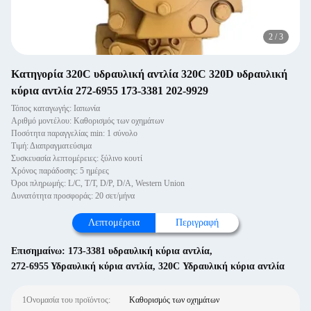
2
/
3
Κατηγορία 320C υδραυλική αντλία 320C 320D υδραυλική
κύρια αντλία 272-6955 173-3381 202-9929
Τόπος καταγωγής: Ιαπωνία
Αριθμό μοντέλου: Καθορισμός των οχημάτων
Ποσότητα παραγγελίας min: 1 σύνολο
Τιμή: Διαπραγματεύσιμα
Συσκευασία λεπτομέρειες: ξύλινο κουτί
Χρόνος παράδοσης: 5 ημέρες
Όροι πληρωμής: L/C, T/T, D/P, D/A, Western Union
Δυνατότητα προσφοράς: 20 σετ/μήνα
Λεπτομέρεια
Περιγραφή
Επισημαίνω:
173-3381 υδραυλική κύρια αντλία
,
272-6955 Υδραυλική κύρια αντλία
,
320C Υδραυλική κύρια αντλία
1Ονομασία του προϊόντος:
Καθορισμός των οχημάτων